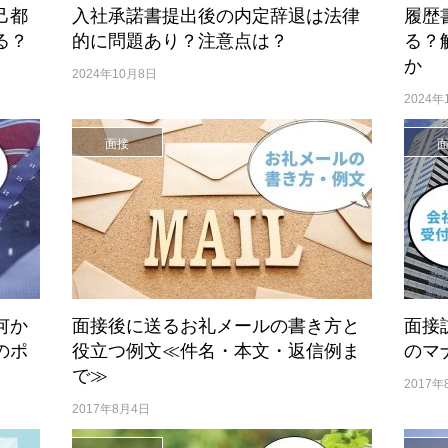
己都
入社承諾書提出後の内定辞退は法律
履歴
る？
的に問題あり？注意点は？
る？
か
2024年10月8日
2024年
面接
何か
面接後に送るお礼メールの書き方と
面接
のポ
役立つ例文≪件名・本文・返信例ま
のマ
で≫
2017年
2017年8月4日