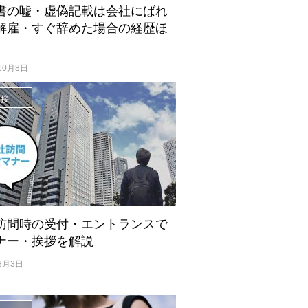
書の嘘・虚偽記載は会社にばれ
解雇・すぐ辞めた場合の経歴ほ
10月8日
面接
訪問時の受付・エントランスで
ナー・挨拶を解説
8月3日