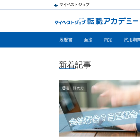
マイベストジョブ
履歴書
面接
内定
試用期
新着記事
退職・辞め方