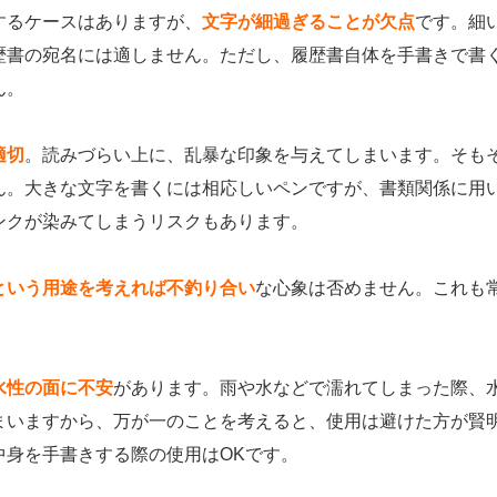
するケースはありますが、
文字が細過ぎることが欠点
です。細
歴書の宛名には適しません。ただし、履歴書自体を手書きで書
ん。
適切
。読みづらい上に、乱暴な印象を与えてしまいます。そも
ん。大きな文字を書くには相応しいペンですが、書類関係に用
ンクが染みてしまうリスクもあります。
という用途を考えれば不釣り合い
な心象は否めません。これも
水性の面に不安
があります。雨や水などで濡れてしまった際、
まいますから、万が一のことを考えると、使用は避けた方が賢
中身を手書きする際の使用はOKです。