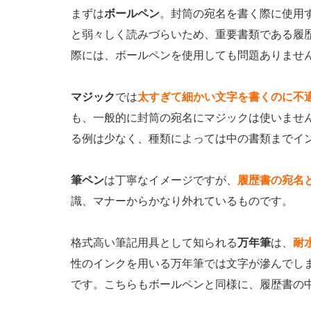
まずは
ボールペン
。封筒の宛名を書く際に使用
と弱々しく読みづらいため、重要書類である履
際には、ボールペンを使用しても問題ありませ
マジック
では
太すぎて細かい文字を書くのに不
も、一般的に封筒の宛名にマジックは使いませ
る例は少なく、種類によっては中の書類までイ
筆ペン
は丁寧なイメージですが、
履歴書の宛名
識、マナーからかなり外れているものです。
格式高い筆記用具として知られる
万年筆
は、
耐
性のインクを用いる万年筆では文字が滲んでし
です。こちらもボールペンと同様に、履歴書の