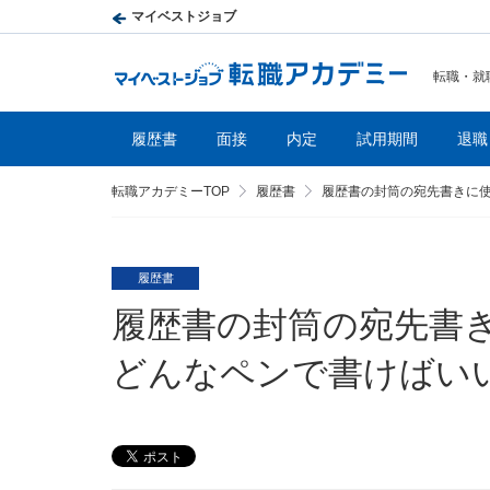
マイベストジョブ
転職・就
履歴書
面接
内定
試用期間
退職
転職アカデミーTOP
履歴書
履歴書の封筒の宛先書きに
履歴書
履歴書の封筒の宛先書
どんなペンで書けばい