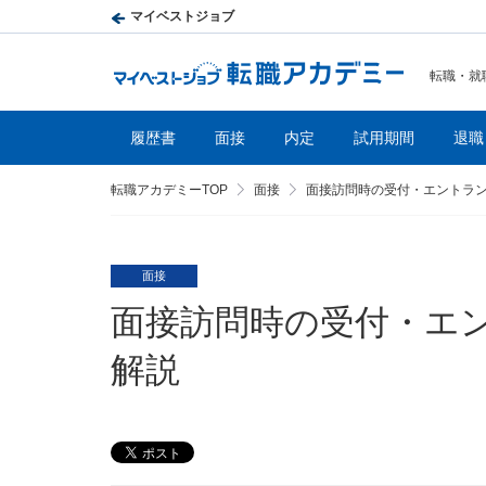
マイベストジョブ
転職・就
履歴書
面接
内定
試用期間
退職
転職アカデミーTOP
面接
面接訪問時の受付・エントラ
面接
面接訪問時の受付・エ
解説