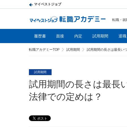
マイベストジョブ
転職・就
履歴書
面接
内定
試用期間
退職
転職アカデミーTOP
試用期間
試用期間の長さは最長い
試用期間
試用期間の長さは最長
法律での定めは？