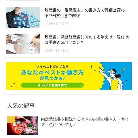
履歴書の「退職理由」の書き方で評価は変わ
る!?例文付きで解説
2016年12月14日
履歴書、職務経歴書に同封する添え状・送付状
は手書きorパソコン？
2016年12月19日
人気の記事
内定承諾書を郵送するときの封筒の書き方（サイ
ズ・色についても）