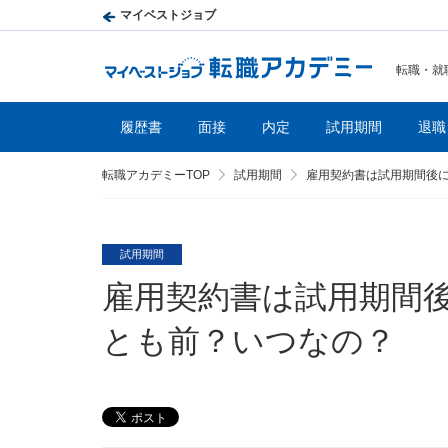
マイベストジョブ
転職・就
履歴書
面接
内定
試用期間
退職
転職アカデミーTOP
試用期間
雇用契約書は試用期間後
試用期間
雇用契約書は試用期間
とも前？いつなの？